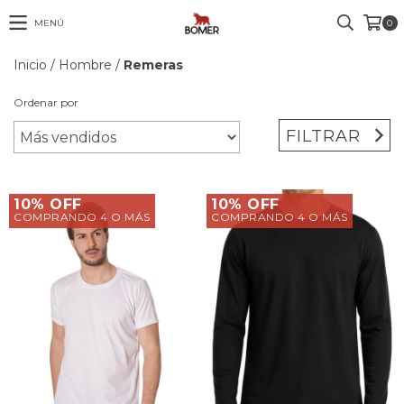
MENÚ
0
Inicio
/
Hombre
/
Remeras
Ordenar por
FILTRAR
10% OFF
10% OFF
COMPRANDO 4 O MÁS
COMPRANDO 4 O MÁS